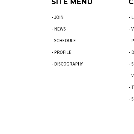
SITE MENU
C
- JOIN
- 
- NEWS
- 
- SCHEDULE
- 
- PROFILE
- 
- DISCOGRAPHY
- 
- 
- 
- 