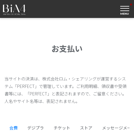
MENU
お支払い
当サイトの決済は、株式会社ロム・シェアリングが運営するシス
テム「PERFECT」で管理しています。ご利用明細、領収書や受領
書等には、「PERFECT」と表記されますので、ご留意ください。
人名やサイト名等は、表記されません。
会費
デジプラ
チケット
ストア
メッセージメー